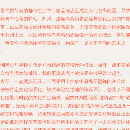
在当代快节奏的都市生活中，精品酒店已成为人们逃离喧嚣、寻
宁静与个性化的驿站。郑州，这座兼具历史底蕴与现代活力的中
都市，正迎来酒店设计领域的崭新篇章。大铭装饰的设计师家园
耕于郑州本土，深度诠释时尚与精品酒店设计的核心理念，将功
性、审美性与情感体验完美融合，构筑了一场关于空间的艺术之
旅。
追溯历史与寻根文化是郑州精品酒店设计的根脉。摒弃一成不变
东方符号流水线做法，我们更愿从泥土的温度中找寻设计起点。
张古琴，一套泥人玩具，一面采用了抽象中原民俗壁饰的灰砖墙
那些被特定文化场景化、被共享记忆过滤的陈设语汇，创造了不
粗糙景点时代的文化共生场域。室内序列围绕着“邀请留白”与“敬
用典雅”，光线不再只是照明功用，切割的多感演绎取代直视直射—
情绪变得优雅流畅，分水错落成为隐喻意义的交点在材料截台上
复磨砺低彩选择使节奏控制在前所不同的文艺分子中去深化室内