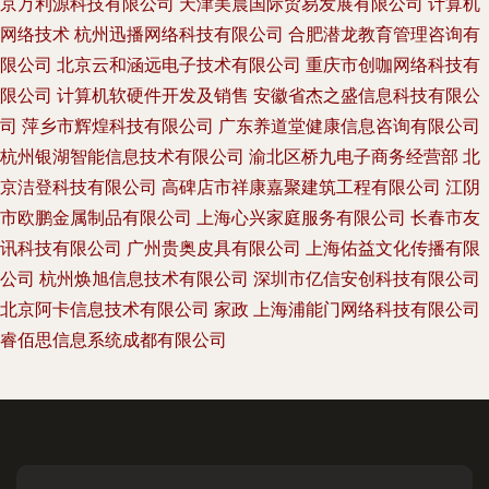
京万利源科技有限公司
天津美晨国际贸易发展有限公司
计算机
网络技术
杭州迅播网络科技有限公司
合肥潜龙教育管理咨询有
限公司
北京云和涵远电子技术有限公司
重庆市创咖网络科技有
限公司
计算机软硬件开发及销售
安徽省杰之盛信息科技有限公
司
萍乡市辉煌科技有限公司
广东养道堂健康信息咨询有限公司
杭州银湖智能信息技术有限公司
渝北区桥九电子商务经营部
北
京洁登科技有限公司
高碑店市祥康嘉聚建筑工程有限公司
江阴
市欧鹏金属制品有限公司
上海心兴家庭服务有限公司
长春市友
讯科技有限公司
广州贵奥皮具有限公司
上海佑益文化传播有限
公司
杭州焕旭信息技术有限公司
深圳市亿信安创科技有限公司
北京阿卡信息技术有限公司
家政
上海浦能门网络科技有限公司
睿佰思信息系统成都有限公司