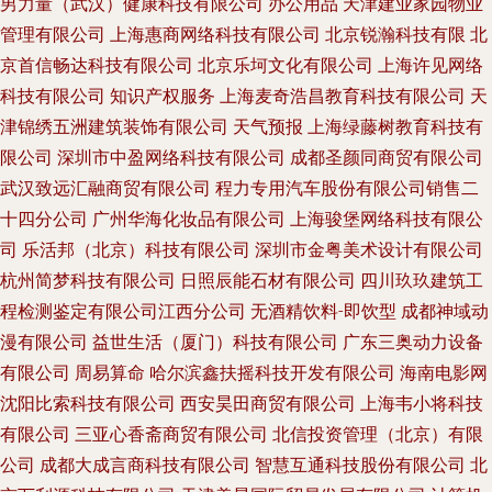
男力量（武汉）健康科技有限公司
办公用品
天津建业家园物业
管理有限公司
上海惠商网络科技有限公司
北京锐瀚科技有限
北
京首信畅达科技有限公司
北京乐坷文化有限公司
上海许见网络
科技有限公司
知识产权服务
上海麦奇浩昌教育科技有限公司
天
津锦绣五洲建筑装饰有限公司
天气预报
上海绿藤树教育科技有
限公司
深圳市中盈网络科技有限公司
成都圣颜同商贸有限公司
武汉致远汇融商贸有限公司
程力专用汽车股份有限公司销售二
十四分公司
广州华海化妆品有限公司
上海骏堡网络科技有限公
司
乐活邦（北京）科技有限公司
深圳市金粤美术设计有限公司
杭州简梦科技有限公司
日照辰能石材有限公司
四川玖玖建筑工
程检测鉴定有限公司江西分公司
无酒精饮料-即饮型
成都神域动
漫有限公司
益世生活（厦门）科技有限公司
广东三奥动力设备
有限公司
周易算命
哈尔滨鑫扶摇科技开发有限公司
海南电影网
沈阳比索科技有限公司
西安昊田商贸有限公司
上海韦小将科技
有限公司
三亚心香斋商贸有限公司
北信投资管理（北京）有限
公司
成都大成言商科技有限公司
智慧互通科技股份有限公司
北