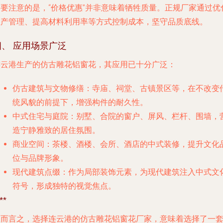
需要注意的是，“价格优惠”并非意味着牺牲质量。正规厂家通过优
生产管理、提高材料利用率等方式控制成本，坚守品质底线。
四、 应用场景广泛
连云港生产的仿古雕花铝窗花，其应用已十分广泛：
仿古建筑与文物修缮
：寺庙、祠堂、古镇景区等，在不改变
统风貌的前提下，增强构件的耐久性。
中式住宅与庭院
：别墅、合院的窗户、屏风、栏杆、围墙，
造宁静雅致的居住氛围。
商业空间
：茶楼、酒楼、会所、酒店的中式装修，提升文化
位与品牌形象。
现代建筑点缀
：作为局部装饰元素，为现代建筑注入中式文
符号，形成独特的视觉焦点。
**
总而言之，选择连云港的仿古雕花铝窗花厂家，意味着选择了一