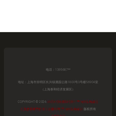
电话：1395687**
地址：上海市崇明区长兴镇潘园公路1800号3号楼56904室
（上海泰和经济发展区）
COPYRIGHT © 2026
WWW.CN-SBM.COM
室内外装饰设计
上海思佰美室内设计有限公司
室内外装饰设计
版权所有