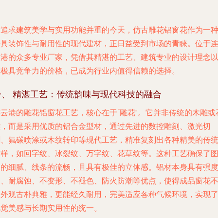
在追求建筑美学与实用功能并重的今天，仿古雕花铝窗花作为一
兼具装饰性与耐用性的现代建材，正日益受到市场的青睐。位于
云港的众多专业厂家，凭借其精湛的工艺、建筑专业的设计理念
及极具竞争力的价格，已成为行业内值得信赖的选择。
一、 精湛工艺：传统韵味与现代科技的融合
连云港的雕花铝窗花工艺，核心在于“雕花”。它并非传统的木雕或
雕，而是采用优质的铝合金型材，通过先进的数控雕刻、激光切
割、氟碳喷涂或木纹转印等现代工艺，精准复刻出各种精美的传
纹样，如回字纹、冰裂纹、万字纹、花草纹等。这种工艺确保了
案的细腻、线条的流畅，且具有极佳的立体感。铝材本身具有强
高、耐腐蚀、不变形、不褪色、防火防潮等优点，使得成品窗花
仅外观古朴典雅，更能经久耐用，完美适应各种气候环境，实现
视觉美感与长期实用性的统一。