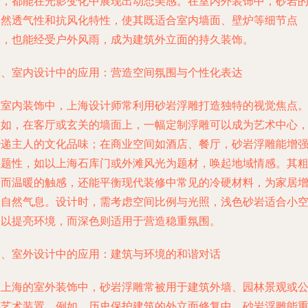
景，都能在光影变化中展现出动态美感。在室内外装饰中，砂岩
天然透气性和抗风化特性，使其既适合室内墙面、壁炉等细节点
缀，也能经受户外风雨，成为建筑外立面的持久装饰。
二、室内设计中的应用：营造空间氛围与个性化表达
在室内装饰中，上海设计师常利用砂岩浮雕打造独特的视觉焦点
例如，在客厅或玄关的墙面上，一幅定制浮雕可以成为艺术中心
传递主人的文化品味；在商业空间如酒店、餐厅，砂岩浮雕能增
主题性，如以上海石库门或外滩风光为题材，唤起地域情感。其
糙而温暖的触感，还能平衡现代装修中常见的冷硬材料，为家居
添自然气息。设计时，需考虑空间比例与光照，浅色砂岩适合小
间以提亮环境，而深色则适用于营造稳重氛围。
三、室外设计中的应用：建筑与环境的和谐对话
在上海的室外装饰中，砂岩浮雕常被用于建筑外墙、园林景观或
共艺术装置。例如，历史保护建筑的外立面修复中，砂岩浮雕能