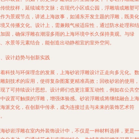
现传统纹样，延续城市文脉；在现代小区或公园，浮雕墙或雕塑
以作为景观节点，讲述上海故事，如浦东开发主题的浮雕，既美
环境又传播文化。设计上，需兼顾气候适应性，通过防水处理和
构加固，确保浮雕在潮湿多雨的上海环境中长久保持美观。与绿
化、水景等元素结合，能创造出动静相宜的室外空间。
四、设计趋势与创新实践
随着科技与环保理念的发展，上海砂岩浮雕设计正走向多元化。
字雕刻技术的应用，使得复杂图案更精准高效；回收砂岩的使用
体现了可持续设计思想。设计师们也更注重互动性，例如在公共
间中设置可触摸的浮雕，增强体验感。砂岩浮雕或将继续融合上
的海派文化，在创新中传承，成为连接过去与未来的装饰艺术符
号。
上海砂岩浮雕在室内外装饰设计中，不仅是一种材料选择，更是