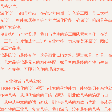
与风格定位。
.
深化设计与细节推敲
：在确定方向后，进入施工图、节点大样
灯光设计、智能家居整合等全方位深化阶段，确保设计构想具备
度的可实施性。
.
项目执行与全程监理
：我们与优质的施工团队紧密合作，在选
材、工艺、进度和成本上进行专业把控，力求完美还原设计图纸
确保工程品质。
.
软装陈设与最终交付
：这是画龙点睛之笔。通过家具、灯具、
艺、艺术品等软装元素的精心搭配，赋予空间最终的个性与生命
交付一个完整、可即刻入住的理想之家。
、 专业领域与风格驾驭
我们拥有多元化的设计视野与扎实的落地能力，能够游刃有余地
驭多种风格：从现代简约的干练与通透，到北欧风格的温暖与自
然；从中式禅意的静谧与韵味，到轻奢风格的精致与优雅；亦或
充满个性的工业风、复古风等。我们深信，没有最好的风格，只