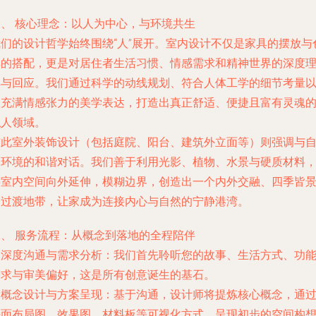
一、 核心理念：以人为中心，与环境共生
我们的设计哲学始终围绕“人”展开。室内设计不仅是家具的摆放与
彩的搭配，更是对居住者生活习惯、情感需求和精神世界的深度
解与回应。我们通过科学的动线规划、符合人体工学的细节考量
及充满情感张力的美学表达，打造出真正舒适、便捷且富有灵魂
私人领域。
与此室外装饰设计（包括庭院、阳台、建筑外立面等）则强调与
然环境的和谐对话。我们善于利用光影、植物、水景与硬质材料
将室内空间向外延伸，模糊边界，创造出一个内外交融、四季皆
的过渡地带，让家成为连接内心与自然的宁静港湾。
二、 服务流程：从概念到落地的全程陪伴
.
深度沟通与需求分析
：我们首先聆听您的故事、生活方式、功
需求与审美偏好，这是所有创意诞生的基石。
.
概念设计与方案呈现
：基于沟通，设计师将提炼核心概念，通
平面布局图、效果图、材料板等可视化方式，呈现初步的空间构